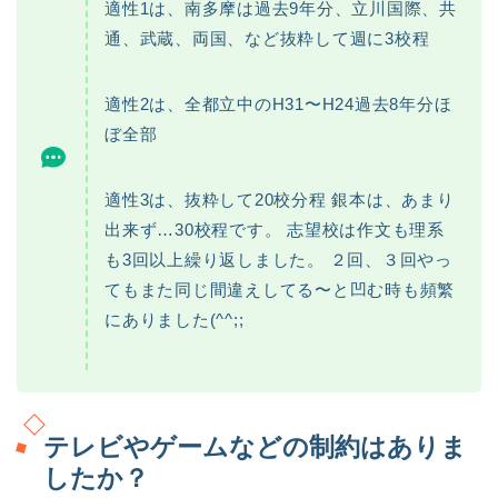
適性1は、南多摩は過去9年分、立川国際、共
通、武蔵、両国、など抜粋して週に3校程
適性2は、全都立中のH31〜H24過去8年分ほ
ぼ全部
適性3は、抜粋して20校分程 銀本は、あまり
出来ず…30校程です。 志望校は作文も理系
も3回以上繰り返しました。 ２回、３回やっ
てもまた同じ間違えしてる〜と凹む時も頻繁
にありました(^^;;
テレビやゲームなどの制約はありま
したか？