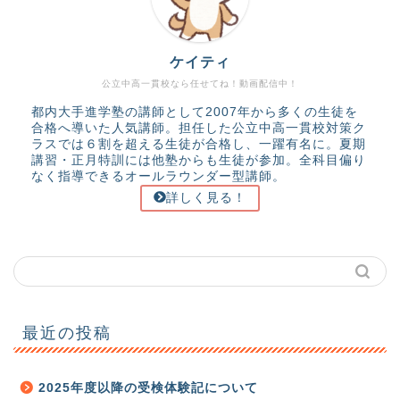
ケイティ
公立中高一貫校なら任せてね！動画配信中！
都内大手進学塾の講師として2007年から多くの生徒を
合格へ導いた人気講師。担任した公立中高一貫校対策ク
ラスでは６割を超える生徒が合格し、一躍有名に。夏期
講習・正月特訓には他塾からも生徒が参加。全科目偏り
なく指導できるオールラウンダー型講師。
詳しく見る！
最近の投稿
2025年度以降の受検体験記について