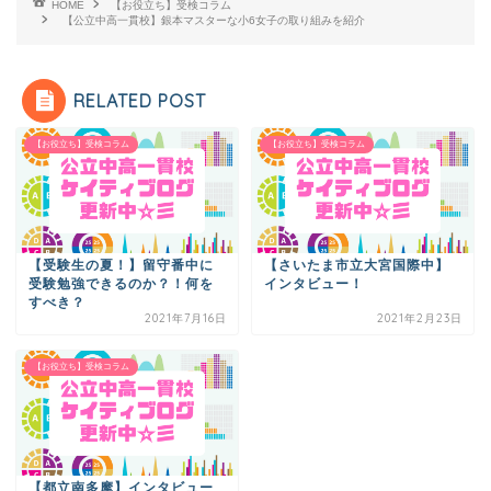
HOME
【お役立ち】受検コラム
【公立中高一貫校】銀本マスターな小6女子の取り組みを紹介
RELATED POST
【お役立ち】受検コラム
【お役立ち】受検コラム
【受験生の夏！】留守番中に
【さいたま市立大宮国際中】
受験勉強できるのか？！何を
インタビュー！
すべき？
2021年7月16日
2021年2月23日
【お役立ち】受検コラム
【都立南多摩】インタビュー