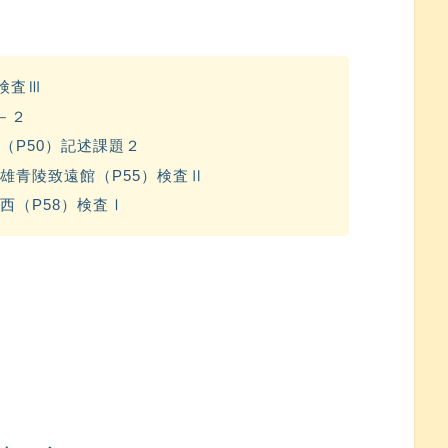
検査Ⅲ
－２
（P50）記述課題２
雄青陵致遠館（P55）検査Ⅱ
西（P58）検査Ⅰ