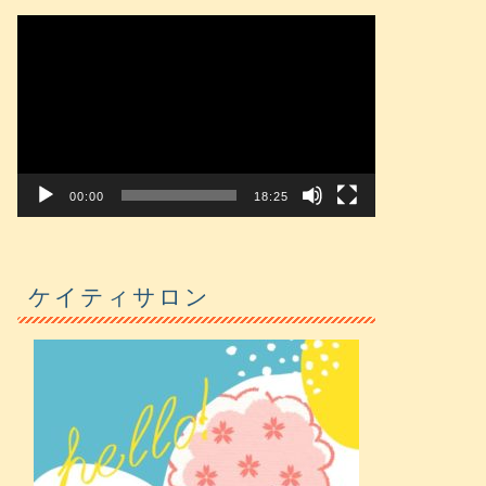
動
画
プ
レ
ー
ヤ
ー
00:00
18:25
ケイティサロン