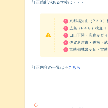
訂正箇所がある学校は・・・
京都福知山（P３９）
広島（P４８）検査Ⅱ
山口下関・高森みどり
佐賀唐津東・香楠・武
宮崎都城泉ヶ丘・宮崎
訂正内容の一覧は⇒
こちら