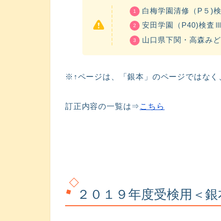
白梅学園清修（P５)
安田学園（P40)検査
山口県下関・高森みど
※↑ページは、「銀本」のページではなく
訂正内容の一覧は⇒
こちら
２０１９年度受検用＜銀