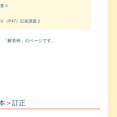
検査Ⅱ
Ⅲ
り（P47）記述課題２
、「解答例」のページです。
本＞訂正