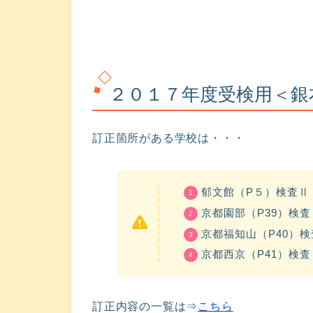
２０１７年度受検用＜銀
訂正箇所がある学校は・・・
郁文館（P５）検査Ⅱ
京都園部（P39）検査
京都福知山（P40）検
京都西京（P41）検査
訂正内容の一覧は⇒
こちら