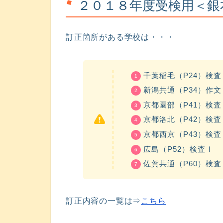
２０１８年度受検用＜銀
訂正箇所がある学校は・・・
千葉稲毛（P24）検査
新潟共通（P34）作文
京都園部（P41）検査
京都洛北（P42）検査
京都西京（P43）検査
広島（P52）検査Ⅰ
佐賀共通（P60）検査
訂正内容の一覧は⇒
こちら