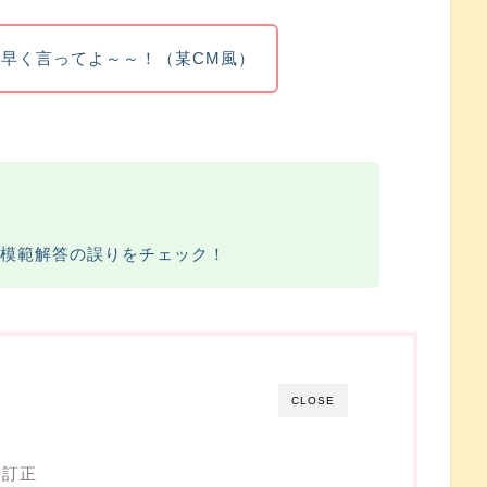
早く言ってよ～～！（某CM風）
模範解答の誤りをチェック！
CLOSE
＞訂正