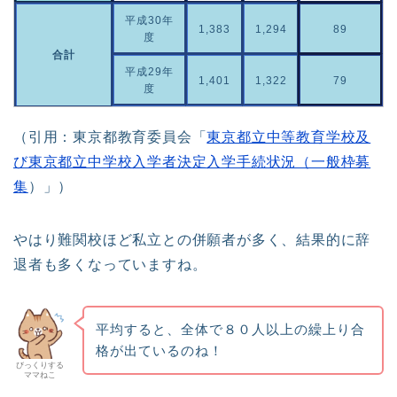
平成30年
1,383
1,294
89
度
合計
平成29年
1,401
1,322
79
度
（引用：東京都教育委員会「
東京都立中等教育学校及
び東京都立中学校入学者決定入学手続状況（一般枠募
集
）」）
やはり難関校ほど私立との併願者が多く、結果的に辞
退者も多くなっていますね。
平均すると、全体で８０人以上の繰上り合
格が出ているのね！
びっくりする
ママねこ