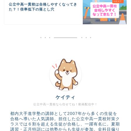
公立中高一貫校は合格しやすくなってき
た？！倍率低下の落とし穴
ケイティ
公立中高一貫校なら任せてね！動画配信中！
都内大手進学塾の講師として2007年から多くの生徒を
合格へ導いた人気講師。担任した公立中高一貫校対策ク
ラスでは６割を超える生徒が合格し、一躍有名に。夏期
講習・正月特訓には他塾からも生徒が参加。全科目偏り