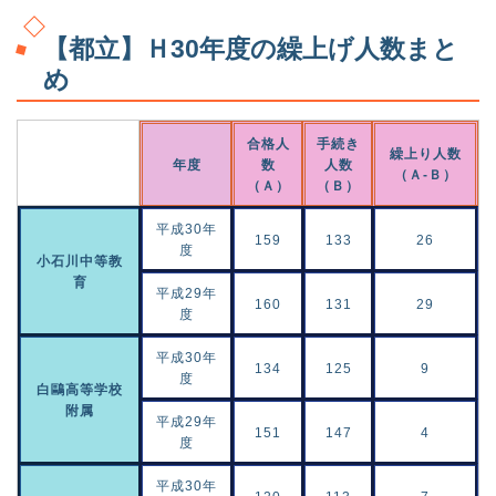
【都立】Ｈ30年度の繰上げ人数まと
め
合格人
手続き
繰上り人数
年度
数
人数
（Ａ-Ｂ）
（Ａ）
（Ｂ）
平成30年
159
133
26
度
小石川中等教
育
平成29年
160
131
29
度
平成30年
134
125
9
度
白鷗高等学校
附属
平成29年
151
147
4
度
平成30年