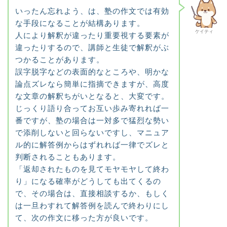
いったん忘れよう、は、塾の作文では有効
な手段になることが結構あります。
ケイティ
人により解釈が違ったり重要視する要素が
違ったりするので、講師と生徒で解釈がぶ
つかることがあります。
誤字脱字などの表面的なところや、明かな
論点ズレなら簡単に指摘できますが、高度
な文章の解釈ちがいとなると、大変です。
じっくり語り合ってお互い歩み寄れれば一
番ですが、塾の場合は一対多で猛烈な勢い
で添削しないと回らないですし、マニュア
ル的に解答例からはずれれば一律でズレと
判断されることもあります。
「返却されたものを見てモヤモヤして終わ
り」になる確率がどうしても出てくるの
で、その場合は、直接相談するか、もしく
は一旦わすれて解答例を読んで終わりにし
て、次の作文に移った方が良いです。