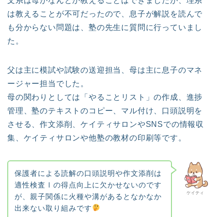
文系は母がなんとか教えることはできましたが、理系
は教えることが不可だったので、息子が解説を読んで
も分からない問題は、塾の先生に質問に行っていまし
た。
父は主に模試や試験の送迎担当、母は主に息子のマネ
ージャー担当でした。
母の関わりとしては「やることリスト」の作成、進捗
管理、塾のテキストのコピー、マル付け、口頭説明を
させる、作文添削、ケイティサロンやSNSでの情報収
集、ケイティサロンや他塾の教材の印刷等です。
保護者による読解の口頭説明や作文添削は
適性検査Ⅰの得点向上に欠かせないのです
ケイティ
が、親子関係に火種や溝があるとなかなか
出来ない取り組みです